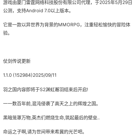
游戏由厦门雷霆网络科技股份有限公司代理，于2025年5月29日
公测，支持Android 7.0以上版本。
它是一款以异世界为背景的MMORPG，注重轻松愉快的冒险体
验。
仗剑传说更新
1.1.0 (152984)2025/09/11
羽之国内容即将于S2渊虹邂羽结束后开启!
一一数百年前,混沌侵袭了高天之上的辉煌之国。
黑暗笼罩万物,英杰们燃烧生命,筑起最后的壁垒..
命运之子啊,请为世间带来希冀的光芒吧。