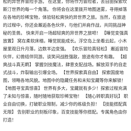
松的异世界冒险手游。 在这里，你将作为冒险者，去自由探索坎
斯汀世界的每一个角落。 你将会在这里拨开地图迷雾，寻得掉落
在各地的珍稀宝物，体验轻松爽快的异世界之旅。当然，在旅途
的过程中，你还会邂逅各色伙伴，与他们并肩作战，共同挑战神
秘的圣兽。 快来开启一场超轻爽的异世界之旅吧！ 【睡觉变强真
放置】 窝在柔软床榻，睡觉就能成长。浮空岛上坐看云起，小木
屋里观日升月落，边数羊边变强。 【欢乐冒险真轻松】 邂逅冒险
伙伴，幻兽结伴同游。谈笑间战胜强敌，旅途有你才有趣。 【超
爽战斗真无羁】 掌握剑技魔法，肆意支配战场。解放双手的自走
式战斗，炸裂输出引爆全场。 【世界探索真自由】 探索国度地
图，领略各地风貌。地图中的隐藏任务和未知宝藏等你来解锁！
【地图寻宝真惊喜】 世界有多大，宝藏就有多少！探索过程充满
了未知与惊喜，随时随地获取珍稀宝物！ 【随心转职真好玩】 职
业自由切换，打破职业限制，减少你的练级负担！ 【技能搭配真
无限】 告别职业的刻板印象，百变技能等你搭配。专属角色由你
打造！