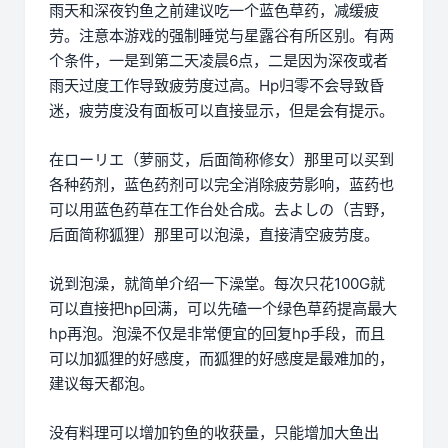
雨天和深夜钓鱼之前建议吃一个蓝色草药，减缓疲
劳。注意本游戏的强制睡觉与星露谷有所区别。有两
个条件，一是到第二天凌晨6点，二是因为深夜或者
雨天过度工作导致疲劳度过高。Hp归零不会导致昏
迷，疲劳度没有面板可以直接显示，但是会有提示。
在ローリエ（萝丽艾，后面简称修女）那里可以买到
各种药剂，蓝色药剂可以完全消除疲劳影响，蓝药也
可以用蓝色药草在工作台处合成。去よしの（吉野，
后面简称狐狸）那里可以泡澡，直接清空疲劳度。
说到泡澡，就简单介绍一下澡堂。每次只花100G就
可以直接把hp回满，可以先磕一个绿色草药提高最大
hp再泡。泡澡不仅是非常便宜的回复hp手段，而且
可以加狐狸的好感度，而狐狸的好感度是最难加的，
建议每天都泡。
没有料理可以增加钓鱼的收获量，只能增加大鱼出