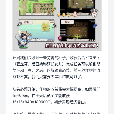
开局我们会收到一些芜菁的种子，收获后给ビスティ
（碧丝蒂，后面简称镇长女儿）完成任务可以解锁胡
萝卜和土豆，之后可以解锁卷心菜，前三种作物的收
益都不高，我们只需要少量种植就可以了。
从卷心菜开始，作物的收益将会大幅提高，如果我们
全部种满，在十天后就至少能收获
15*15*840=189000G，初步实现经济自由。