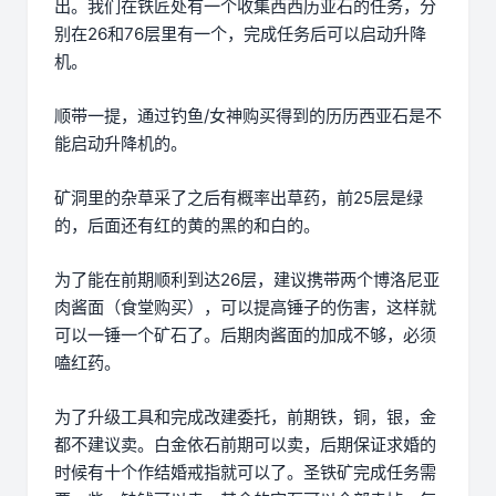
出。我们在铁匠处有一个收集西西历亚石的任务，分
别在26和76层里有一个，完成任务后可以启动升降
机。
顺带一提，通过钓鱼/女神购买得到的历历西亚石是不
能启动升降机的。
矿洞里的杂草采了之后有概率出草药，前25层是绿
的，后面还有红的黄的黑的和白的。
为了能在前期顺利到达26层，建议携带两个博洛尼亚
肉酱面（食堂购买），可以提高锤子的伤害，这样就
可以一锤一个矿石了。后期肉酱面的加成不够，必须
嗑红药。
为了升级工具和完成改建委托，前期铁，铜，银，金
都不建议卖。白金依石前期可以卖，后期保证求婚的
时候有十个作结婚戒指就可以了。圣铁矿完成任务需