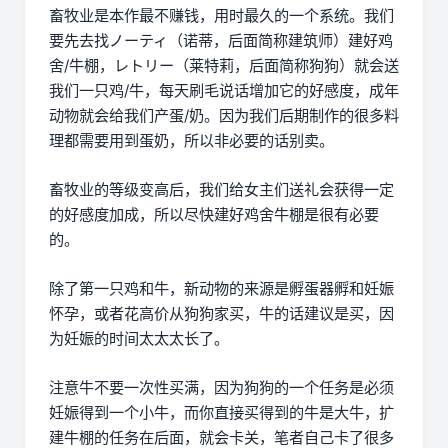
畜牧业是本作最不赚钱，用时最久的一个系统。我们
要先去找ノーティ（诺蒂，后面简称建筑师）建好鸡
舍/牛棚，レトリー（莱特莉，后面简称狗狗）就会送
我们一只鸡/牛，每天刷毛说话增加它的好感度，成年
动物就会给我们产蛋/奶。因为我们后期制作的很多料
理都需要用到蛋奶，所以非必要的话别卖。
畜牧业的等级变高后，我们给女主们送礼会获得一定
的好感度加成，所以尽快建好鸡舍牛棚是很有必要
的。
除了第一只鸡和牛，新动物的来源是孵蛋器孵和妊娠
怀孕，或者花高价从狗狗家买，牛的话建议是买，因
为妊娠的时间太太太长了。
注意牛不要一次性买满，因为狗狗的一个任务是必须
妊娠得到一个小牛，而你直接买得到的牛是大牛，扩
建牛棚的任务在后面，就会卡关，笔者自己卡了很多