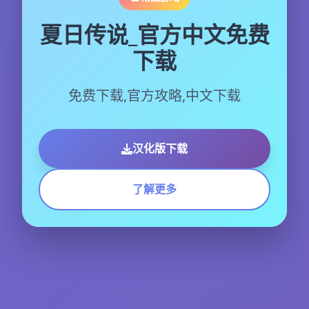
夏日传说_官方中文免费
下载
免费下载,官方攻略,中文下载
汉化版下载
了解更多