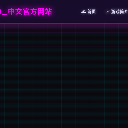
A)_中文官方网站
🌊 首页
📈 游戏简