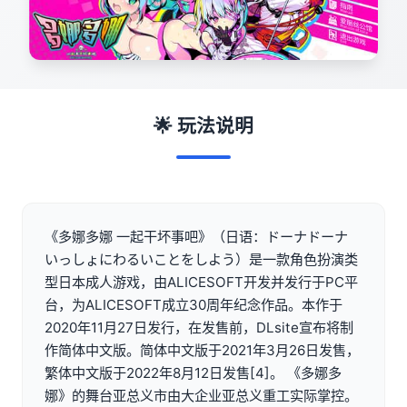
🌟 玩法说明
《多娜多娜 一起干坏事吧》（日语：ドーナドーナ
いっしょにわるいことをしよう）是一款角色扮演类
型日本成人游戏，由ALICESOFT开发并发行于PC平
台，为ALICESOFT成立30周年纪念作品。本作于
2020年11月27日发行，在发售前，DLsite宣布将制
作简体中文版。简体中文版于2021年3月26日发售，
繁体中文版于2022年8月12日发售[4]。 《多娜多
娜》的舞台亚总义市由大企业亚总义重工实际掌控。