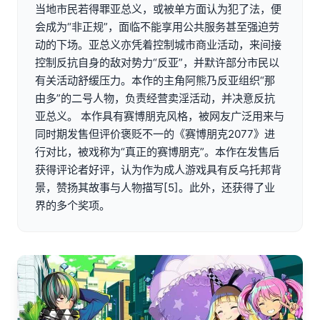
当地市民若得罪亚总义，或被单方面认为犯了法，便
会成为“非正规”，面临不能享用公共服务甚至强迫劳
动的下场。亚总义亦凭着控制城市商业活动，来间接
控制反抗自身的敌对势力“反亚”，并默许部分市民以
有关活动舒缓压力。本作的主角阿熊乃反亚组织“那
由多”的二号人物，负责经营卖淫活动，并决意反抗
亚总义。 本作具有赛博朋克风格，被网友广泛用来与
同时期发售但评价褒贬不一的《赛博朋克2077》进
行对比，被戏称为“真正的赛博朋克”。本作在发售后
获得评论者好评，认为作为成人游戏具有反乌托邦背
景，赞扬其故事与人物描写[5]。此外，还获得了业
界的多个奖项。