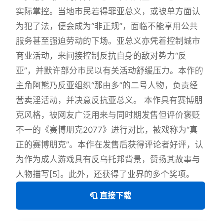
实际掌控。当地市民若得罪亚总义，或被单方面认
为犯了法，便会成为“非正规”，面临不能享用公共
服务甚至强迫劳动的下场。亚总义亦凭着控制城市
商业活动，来间接控制反抗自身的敌对势力“反
亚”，并默许部分市民以有关活动舒缓压力。本作的
主角阿熊乃反亚组织“那由多”的二号人物，负责经
营卖淫活动，并决意反抗亚总义。 本作具有赛博朋
克风格，被网友广泛用来与同时期发售但评价褒贬
不一的《赛博朋克2077》进行对比，被戏称为“真
正的赛博朋克”。本作在发售后获得评论者好评，认
为作为成人游戏具有反乌托邦背景，赞扬其故事与
人物描写[5]。此外，还获得了业界的多个奖项。
🧻 直接下载