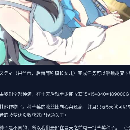
スティ（碧丝蒂，后面简称镇长女儿）完成任务可以解锁胡萝卜
们全部种满，在十天后就至少能收获15*15*840=189000
其他作物了。种草莓的收益比卷心菜还高，并且只要5天就可以
者的菠萝还没收获就已经通关了）
种子是不同的，所以我们最好在夏天之前屯一批草莓种子。 （