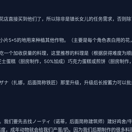
花店直接买到他们了，所以除非是镇长女儿的任务需求，否则除
小片5*5的地用来种植其他作物。（主要是每个角色表白用的花
吃一个加收获量的料理，这里推荐的料理是（根据获得难度为顺
芝士蛋糕（厨房制作，50%加成）巧克力蛋糕或煎饼（厨房制作，
ザナ（扎娜，后面简称铁匠）那里升级，升级后长按蓄力可以批量
。我们要先去找ノーティ（诺蒂，后面简称建筑师）建好鸡舍/
感度，成年动物就会给我们产蛋/奶。因为我们后期制作的很多料