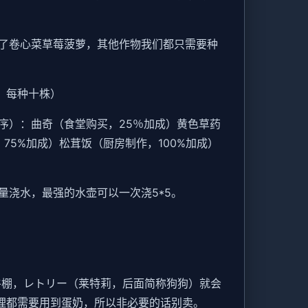
了卷心菜草莓菠萝，其他作物我们都只需要种
，每种十株）
序）：曲奇（食堂购买，25％加成）黄色草药
75%加成）松茸饭（厨房制作，100%加成）
浇水，最强的水壶可以一次浇5*5。
牛棚，レトリー（莱特莉，后面简称狗狗）就会
理都需要用到蛋奶，所以非必要的话别卖。